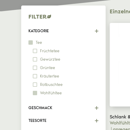
Rotbuschtee
Einzeln
FILTER
KATEGORIE
Tee
Früchtetee
Gewürztee
Grüntee
Kräutertee
Rotbuschtee
Wohlfühltee
GESCHMACK
Schlank 
TEESORTE
Wohlfühl
anregen