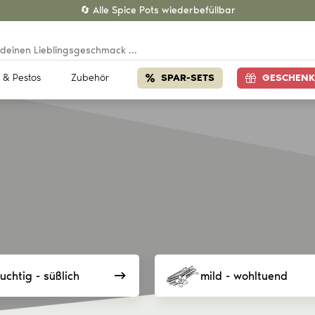
🔄 Alle Spice Pots wiederbefüllbar
 & Pestos
Zubehör
SPAR-SETS
GESCHENK
ruchtig - süßlich
mild - wohltuend