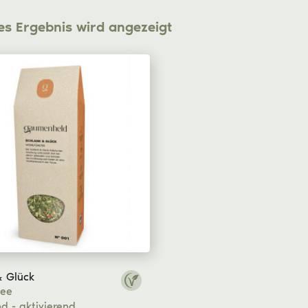
es Ergebnis wird angezeigt
& Glück
tee
d - aktivierend