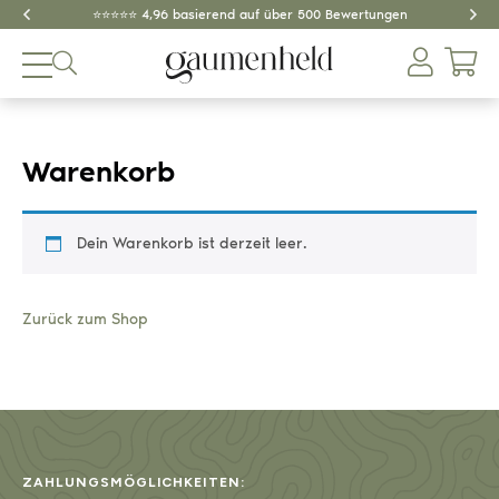
⭐️⭐️⭐️⭐️⭐️ 4,96 basierend auf über 500 Bewertungen
Produkte
About
Warenkorb
Gewürze
Dein Warenkorb ist derzeit leer.
Tee
Zurück zum Shop
Dips & Pestos
Zubehör
SPAR-SETS
GESCHENKIDEEN
ZAHLUNGSMÖGLICHKEITEN: