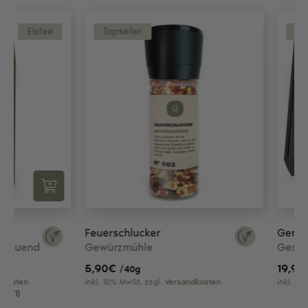
Topseller
Topseller
Feuerschlucker
Genussbox – Allro
Gewürzmühle
Geschenkideen
5,90
€
19,90
€
/40g
/120g
inkl. 10% MwSt, zzgl.
Versandkosten
inkl. 20% MwSt, zzgl.
Ve