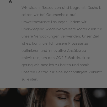
Wir wissen, Ressourcen sind begrenzt: Deshalb
setzen wir bei Gaumenheld auf
umweltbewusste Lösungen, indem wir
überwiegend wiederverwertete Materialien für
unsere Verpackungen verwenden. Unser Ziel
ist es, kontinuierlich unsere Prozesse zu
optimieren und innovative Ansätze zu
entwickeln, um den CO2-Fußabdruck so
gering wie möglich zu halten und somit
unseren Beitrag für eine nachhaltigere Zukunft
zu leisten.