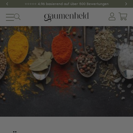
⭐️⭐️⭐️⭐️⭐️ 4,96 basierend auf über 500 Bewertungen
Produkte
About
Gewürze
Tee
Dips & Pestos
Zubehör
SPAR-SETS
GESCHENKIDEEN