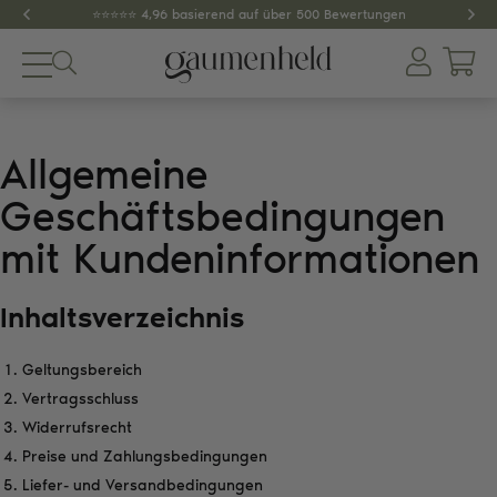
⭐️⭐️⭐️⭐️⭐️ 4,96 basierend auf über 500 Bewertungen
Produkte
About
Allgemeine
Geschäftsbedingungen
Gewürze
mit Kundeninformationen
Tee
Inhaltsverzeichnis
Dips & Pestos
Geltungsbereich
Zubehör
Vertragsschluss
Widerrufsrecht
SPAR-SETS
GESCHENKIDEEN
Preise und Zahlungsbedingungen
Liefer- und Versandbedingungen