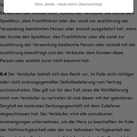
Nein, danke - heute keine Überraschung!
Verschlechterung der verkauften Ware auch bei Verbrauchern
bereits auf den Kunden über, sobald der Verkäufer die Sache dem
Spediteur, dem Frachtführer oder der sonst zur Ausführung der
Versendung bestimmten Person oder Anstalt ausgeliefert hat, wenn
der Kunde den Spediteur, den Frachtführer oder die sonst zur
Ausführung der Versendung bestimmte Person oder Anstalt mit der
Ausführung beauftragt und der Verkäufer dem Kunden diese
Person oder Anstalt zuvor nicht benannt hat.
5.4
Der Verkäufer behält sich das Recht vor, im Falle nicht richtiger
oder nicht ordnungsgemäßer Selbstbelieferung vom Vertrag
zurückzutreten. Dies gilt nur für den Fall, dass die Nichtlieferung
nicht vom Verkäufer zu vertreten ist und dieser mit der gebotenen
Sorgfalt ein konkretes Deckungsgeschäft mit dem Zulieferer
abgeschlossen hat. Der Verkäufer wird alle zumutbaren
Anstrengungen unternehmen, um die Ware zu beschaffen. Im Falle
der Nichtverfügbarkeit oder der nur teilweisen Verfügbarkeit der