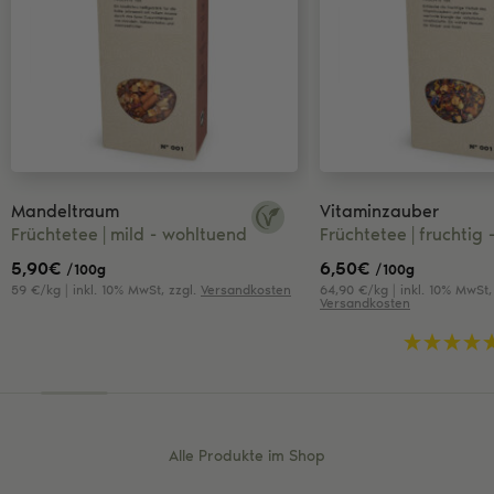
Mandeltraum
Vitaminzauber
Früchtetee
mild - wohltuend
Früchtetee
fruchtig 
5,90
€
6,50
€
/100g
/100g
59 €/kg | inkl. 10% MwSt, zzgl.
Versandkosten
64,90 €/kg | inkl. 10% MwSt, 
Versandkosten
Alle Produkte im Shop