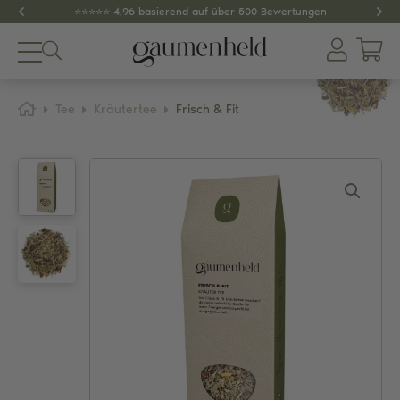
⭐️⭐️⭐️⭐️⭐️ 4,96 basierend auf über 500 Bewertungen
Produkte
Tee
Kräutertee
Frisch & Fit
About
Gewürze
Tee
Dips & Pestos
Zubehör
SPAR-SETS
GESCHENKIDEEN