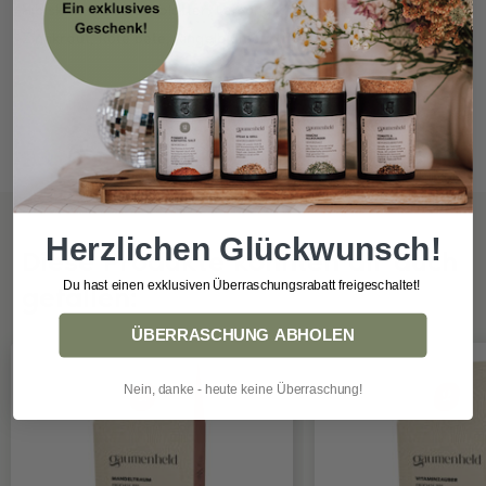
Hibiskus, Brombeerblätter, Lemongras, Holunderblüten,
Zinnkraut, Rote Bete, Ringelblumenblüten
Herzlichen Glückwunsch!
Diese Produkte könnten dir auch
Du hast einen exklusiven Überraschungsrabatt freigeschaltet!
gefallen:
ÜBERRASCHUNG ABHOLEN
Nein, danke - heute keine Überraschung!