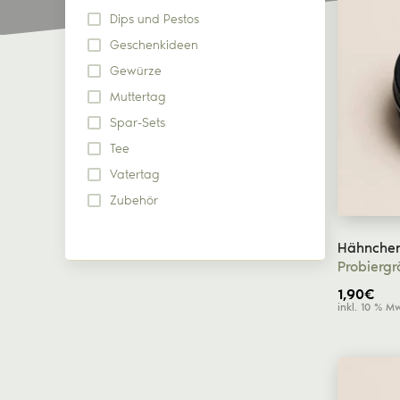
Rotbuschtee
Dips und Pestos
Geschenkideen
Gewürze
Muttertag
Spar-Sets
Tee
Vatertag
Zubehör
Hähnchen
Probierg
1,90
€
inkl. 10 % M