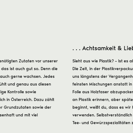
. . . Achtsamkeit & Li
enötigten Zutaten vor unserer
Sieht aus wie Plastik? – Ist es a
 das ist auch gut so. Denn die
Die Zeit, in der Plastikverpac
e auch gerne wachsen. Jedes
uns längstens der Vergangenhei
fühlt und genau aus diesen
feinsten Mischungen anstatt i
ige Kontrolle sowie
Folie aus Holzfaser abzupacken
ch in Österreich. Dazu zählt
an Plastik erinnern, aber späte
er Grundzutaten sowie der
beginnt, weißt du, dass es wir
enhaft und mit viel
verwenden. Selbstverständlich
Tee- und Gewürzspezialitäten 