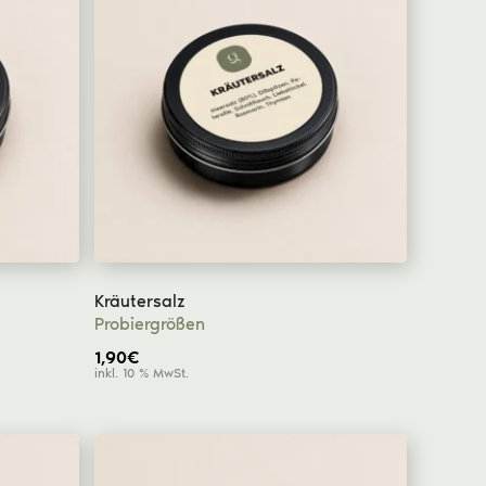
Unsere Dips & Pestos
Unsere Gewürze
Unsere Tees
Kräutersalz
Probiergrößen
1,90
€
inkl. 10 % MwSt.