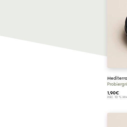
Mediterra
Probierg
1,90
€
inkl. 10 % M