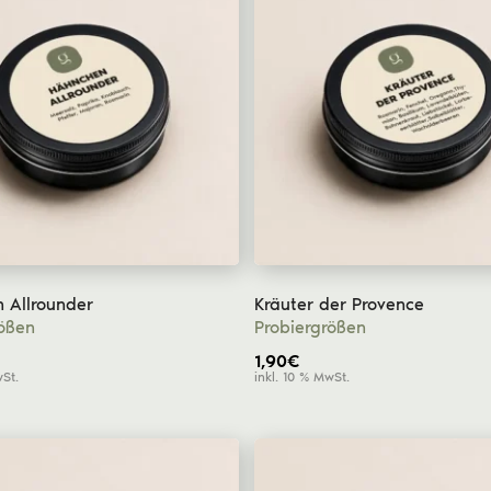
 Allrounder
Kräuter der Provence
rößen
Probiergrößen
1,90
€
wSt.
inkl. 10 % MwSt.