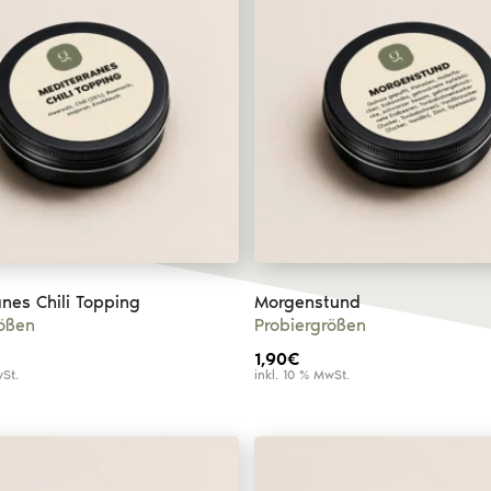
nes Chili Topping
Morgenstund
rößen
Probiergrößen
1,90
€
wSt.
inkl. 10 % MwSt.