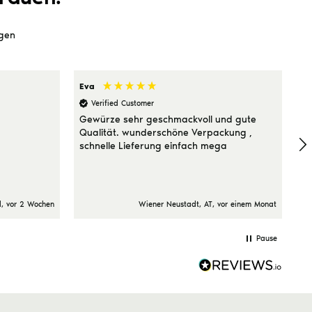
gen
Eva
El
Verified Customer
Gewürze sehr geschmackvoll und gute
be
Qualität. wunderschöne Verpackung ,
sc
schnelle Lieferung einfach mega
, vor 2 Wochen
Wiener Neustadt, AT, vor einem Monat
Pause