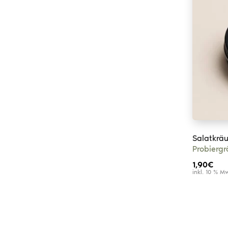
Salatkräu
Probierg
1,90
€
inkl. 10 % M