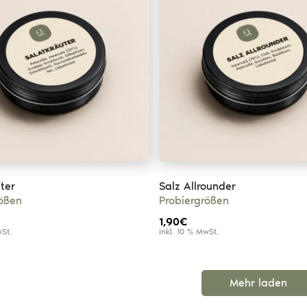
ter
Salz Allrounder
rößen
Probiergrößen
1,90
€
wSt.
inkl. 10 % MwSt.
Mehr laden