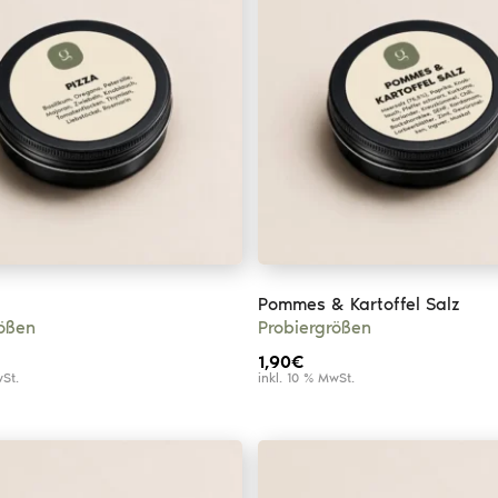
Pommes & Kartoffel Salz
rößen
Probiergrößen
1,90
€
wSt.
inkl. 10 % MwSt.