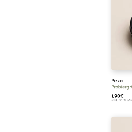
Pizza
Probierg
1,90
€
inkl. 10 % M