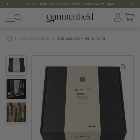
⭐️⭐️⭐️⭐️⭐️ 4,96 basierend auf über 500 Bewertungen
Produkte
Geschenkideen
Genussbox – Bella Italia
About
Gewürze
Tee
Dips & Pestos
Zubehör
SPAR-SETS
GESCHENKIDEEN