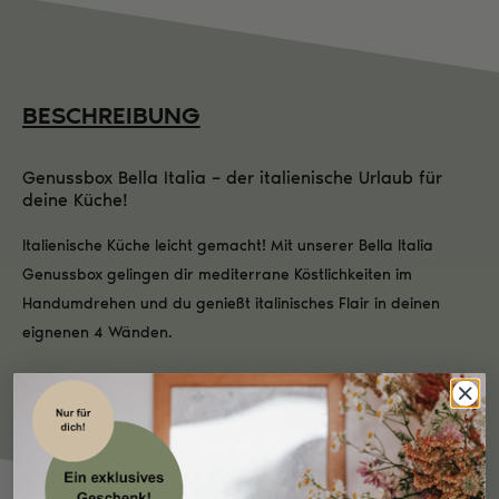
BESCHREIBUNG
Genussbox Bella Italia – der italienische Urlaub für
deine Küche!
Italienische Küche leicht gemacht! Mit unserer Bella Italia
Genussbox gelingen dir mediterrane Köstlichkeiten im
Handumdrehen und du genießt italinisches Flair in deinen
eignenen 4 Wänden.