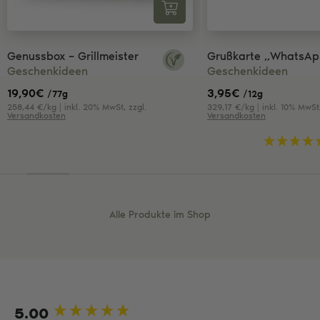
Genussbox – Grillmeister
Grußkarte „WhatsAp
Geschenkideen
Geschenkideen
19,90
€
3,95
€
/77g
/12g
258,44 €/kg | inkl. 20% MwSt, zzgl.
329,17 €/kg | inkl. 10% MwSt,
Versandkosten
Versandkosten
Alle Produkte im Shop
5.00
New content loaded