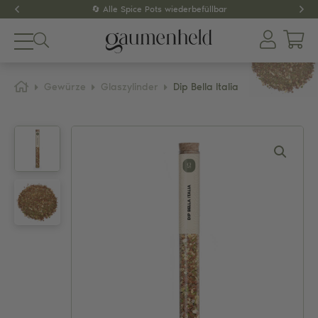
🔄 Alle Spice Pots wiederbefüllbar
Produkte
Gewürze
Glaszylinder
Dip Bella Italia
About
Gewürze
Tee
Dips & Pestos
Zubehör
SPAR-SETS
GESCHENKIDEEN