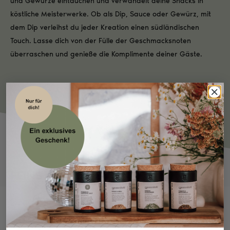
und Gewürze eintauchen und verwandelt deine Snacks in
köstliche Meisterwerke. Ob als Dip, Sauce oder Gewürz, mit
dem Dip verleihst du jeder Kreation einen südländischen
Touch. Lasse dich von der Fülle der Geschmacksnoten
überraschen und genieße die Komplimente deiner Gäste.
FEINSTE ZUTATEN
NÄHRWERTE