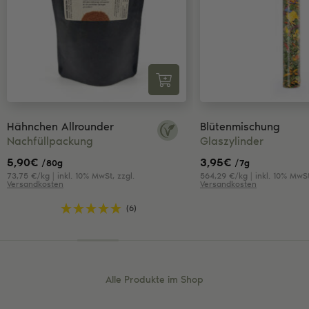
Hähnchen Allrounder
Blütenmischung
Nachfüllpackung
Glaszylinder
5,90
€
3,95
€
/80g
/7g
73,75 €/kg | inkl. 10% MwSt, zzgl.
564,29 €/kg | inkl. 10% MwSt
Versandkosten
Versandkosten
(6)
Alle Produkte im Shop