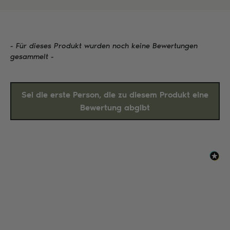
- Für dieses Produkt wurden noch keine Bewertungen
New content loaded
gesammelt -
Sei die erste Person, die zu diesem Produkt eine
Bewertung abgibt
ZAHLUNGSMÖGLICHKEITEN: