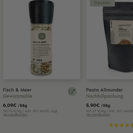
Topseller
Fisch & Meer
Pasta Allrounder
Gewürzmühle
Nachfüllpackung
6,09
€
5,90
€
/55g
/55g
110,73 €/kg | inkl. 10% MwSt, zzgl.
107,27 €/kg | inkl. 10% MwSt,
Versandkosten
Versandkosten