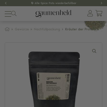
🔄 Alle Spice Pots wiederbefüllbar
Produkte
Gewürze
Nachfüllpackung
Kräuter der Provence
About
Gewürze
Tee
Dips & Pestos
Zubehör
SPAR-SETS
GESCHENKIDEEN