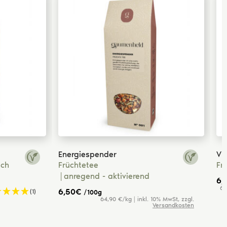
Energiespender
Vi
ich
Früchtetee
Fr
anregend - aktivierend
6,
64
6,50
€
(1)
/100g
64,90 €/kg | inkl. 10% MwSt, zzgl.
Versandkosten