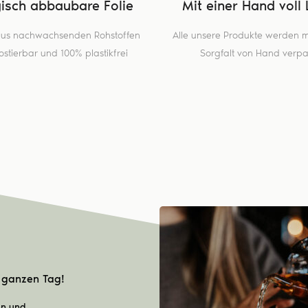
gisch abbaubare Folie
Mit einer Hand voll 
 aus nachwachsenden Rohstoffen
Alle unsere Produkte werden mi
stierbar und 100% plastikfrei
Sorgfalt von Hand verpa
n ganzen Tag!
en und