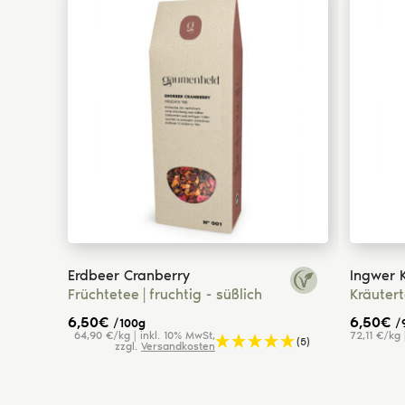
Erdbeer Cranberry
Ingwer 
Früchtetee
fruchtig - süßlich
Kräuter
6,50
€
6,50
€
/100g
/
 zzgl.
64,90 €/kg | inkl. 10% MwSt,
72,11 €/kg 
(5)
osten
zzgl.
Versandkosten