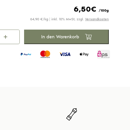
Unsere Dips & Pestos
Unsere Gewürze
Unsere Tees
6,50
€
/100g
64,90 €/kg | inkl. 10% MwSt, zzgl.
Versandkosten
In den Warenkorb