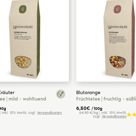
Kräuter
Blutorange
tee
mild - wohltuend
Früchtetee
fruchtig - süßl
6,50
€
90g
/100g
| inkl. 10% MwSt, zzgl.
Versandkosten
64,90 €/kg | inkl. 10% MwSt,
zzgl.
Versandkosten