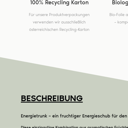
100% Recycling Karton
Biolo
Für unsere Produktverpackungen
Bio-Folie
verwenden wir ausschließlich
– kompo
österreichischen Recycling-Karton
BESCHREIBUNG
Energietrunk – ein fruchtiger Energieschub für de
Diese einzigartige Kombination aus aromatischen Frücht