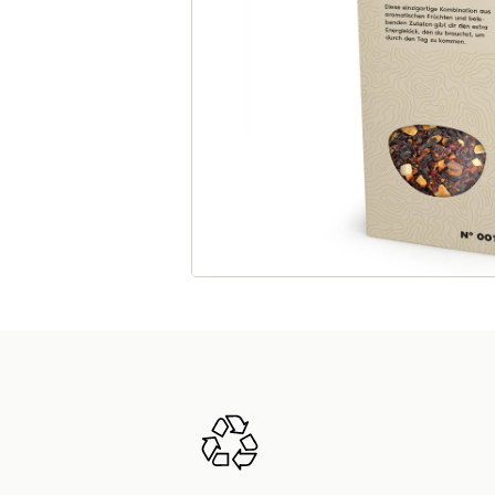
Rotbuschtee