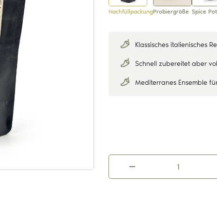
Nachfüllpackung
Probiergröße
Spice Pot
Klassisches italienisches 
Schnell zubereitet aber vo
Mediterranes Ensemble fü
Spaghetti
Aglio
e
Olio
Menge