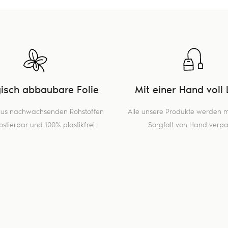
gisch abbaubare Folie
Mit einer Hand voll 
 aus nachwachsenden Rohstoffen
Alle unsere Produkte werden mi
stierbar und 100% plastikfrei
Sorgfalt von Hand verpa