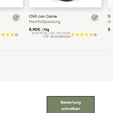
Chili con Carne
St
Nachfüllpackung
Ge
5,90
€
3,
/70g
84,29 €/kg | inkl. 10% MwSt,
(1)
(1)
zzgl.
Versandkosten
Bewertung
schreiben