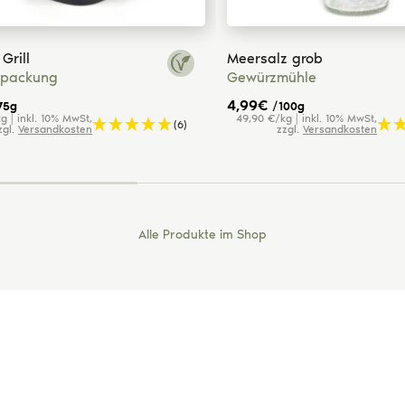
Grill
Meersalz grob
lpackung
Gewürzmühle
4,99
€
75g
/100g
g | inkl. 10% MwSt,
49,90 €/kg | inkl. 10% MwSt,
(6)
zgl.
Versandkosten
zzgl.
Versandkosten
Alle Produkte im Shop