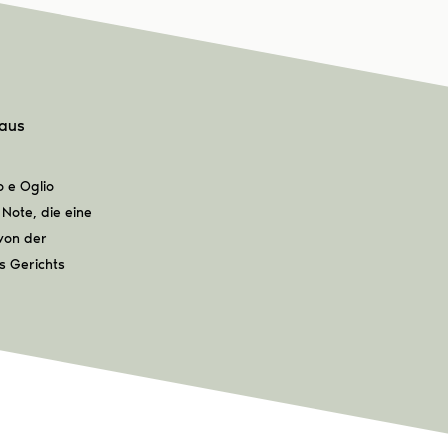
 aus
 e Oglio
Note, die eine
von der
s Gerichts