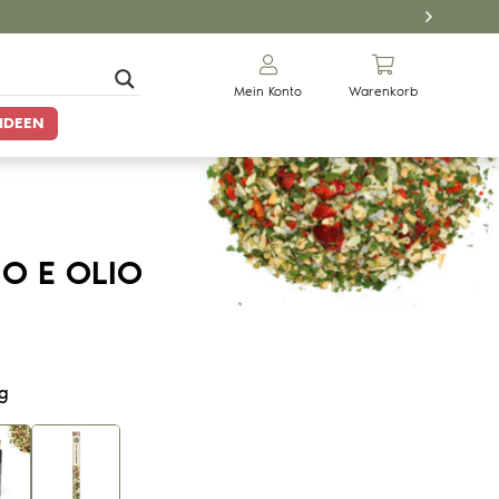
Mein Konto
Warenkorb
IDEEN
O E OLIO
g
Gewürze