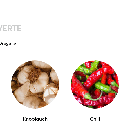
ERTE
, Oregano
Knoblauch
Chili