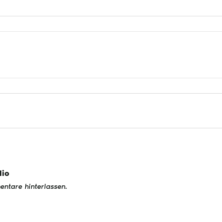
lio
ntare hinterlassen.