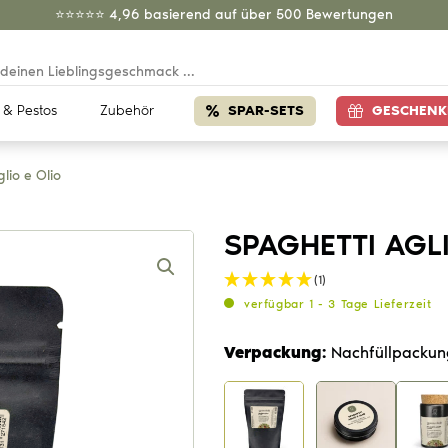
⭐️⭐️⭐️⭐️⭐️ 4,96 basierend auf über 500 Bewertungen
 & Pestos
Zubehör
SPAR-SETS
GESCHENK
lio e Olio
SPAGHETTI AGLI
(1)
verfügbar 1 - 3 Tage Lieferzeit
Verpackung:
Nachfüllpackun