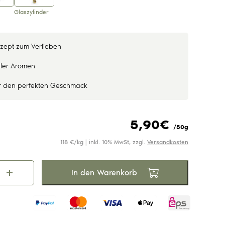
Unsere Dips & Pestos
Unsere Gewürze
Unsere Tees
Glaszylinder
Rezept zum Verlieben
ller Aromen
r den perfekten Geschmack
5,90
€
/50g
118 €/kg | inkl. 10% MwSt, zzgl.
Versandkosten
In den Warenkorb