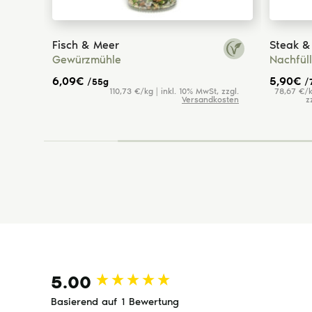
Fisch & Meer
Steak & 
Gewürzmühle
Nachfül
6,09
€
5,90
€
/55g
/
110,73 €/kg | inkl. 10% MwSt, zzgl.
78,67 €/k
(5)
Versandkosten
z
New content loaded
5.00
Basierend auf 1 Bewertung