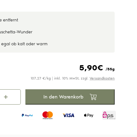
Unsere Dips & Pestos
Unsere Gewürze
Unsere Tees
se entfernt
ruschetta-Wunder
- egal ob kalt oder warm
5,90
€
/55g
107,27 €/kg | inkl. 10% MwSt, zzgl.
Versandkosten
In den Warenkorb