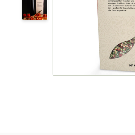
Rotbuschtee