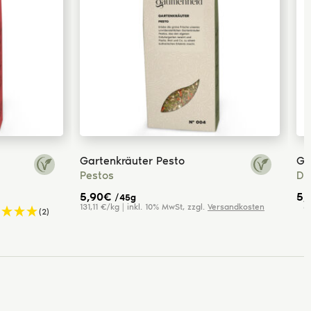
Gartenkräuter Pesto
Ga
Pestos
Di
5,90
€
5,
/45g
131,11 €/kg | inkl. 10% MwSt, zzgl.
Versandkosten
8
(2)