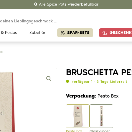
🔄 Alle Spice Pots wiederbefüllbar
 & Pestos
Zubehör
SPAR-SETS
GESCHENK
to
BRUSCHETTA P
verfügbar 1 - 3 Tage Lieferzeit
Verpackung:
Pesto Box
Pesto Box
Glaszylinder