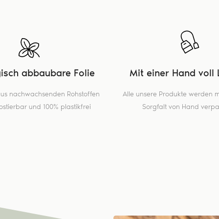
gisch abbaubare Folie
Mit einer Hand voll 
 aus nachwachsenden Rohstoffen
Alle unsere Produkte werden mi
stierbar und 100% plastikfrei
Sorgfalt von Hand verpa