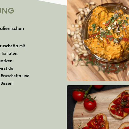
UNG
talienischen
ruschetta mit
t Tomaten,
eativen
irst du
o Bruschetta und
 Bissen!