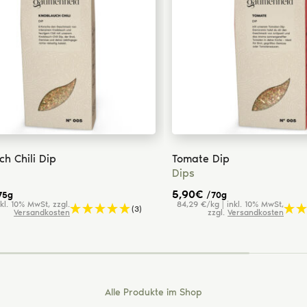
h Chili Dip
Tomate Dip
Dips
5,90
€
75g
/70g
nkl. 10% MwSt, zzgl.
84,29 €/kg | inkl. 10% MwSt,
(3)
Versandkosten
zzgl.
Versandkosten
Alle Produkte im Shop