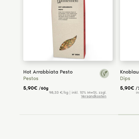
Hot Arrabbiata Pesto
Knoblauc
Pestos
Dips
5,90
€
5,90
€
/60g
/
98,33 €/kg | inkl. 10% MwSt, zzgl.
i
(2)
Versandkosten