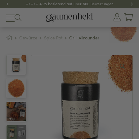
⭐️⭐️⭐️⭐️⭐️ 4,96 basierend auf über 500 Bewertungen
Produkte
Gewürze
Spice Pot
Grill Allrounder
About
Gewürze
Tee
Dips & Pestos
Zubehör
SPAR-SETS
GESCHENKIDEEN