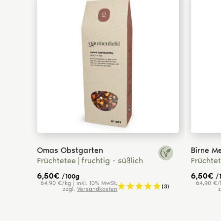
Omas Obstgarten
Birne Me
Früchtetee
fruchtig - süßlich
Früchte
6,50
€
6,50
€
/100g
/
osten
64,90 €/kg | inkl. 10% MwSt,
64,90 €/k
(3)
zzgl.
Versandkosten
z