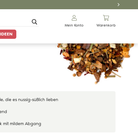
Mein Konto
Warenkorb
IDEEN
e, die es nussig-süßlich lieben
nend
ck mit mildem Abgang
Gewürze