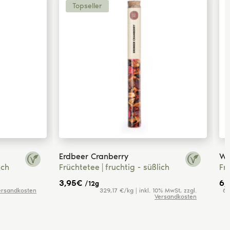
Topseller
Erdbeer Cranberry
We
ich
Früchtetee
fruchtig - süßlich
Fr
3,95
€
6,
/12g
ersandkosten
329,17 €/kg | inkl. 10% MwSt, zzgl.
64
Versandkosten