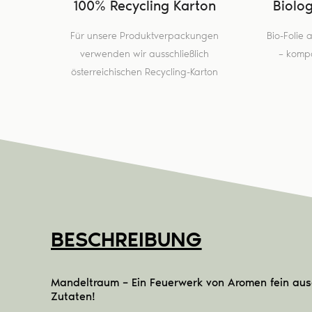
100% Recycling Karton
Biolo
Für unsere Produktverpackungen
Bio-Folie
verwenden wir ausschließlich
– kompo
österreichischen Recycling-Karton
BESCHREIBUNG
Mandeltraum – Ein Feuerwerk von Aromen fein au
Zutaten!