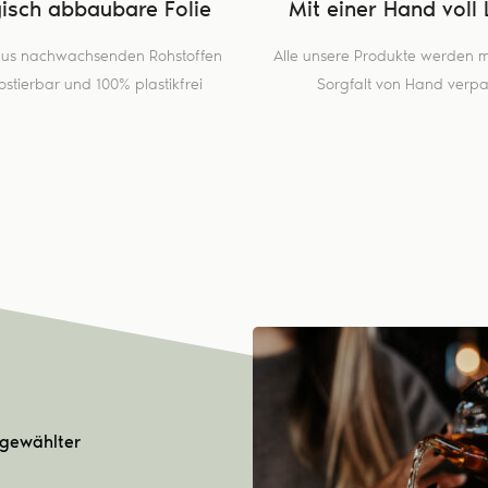
gisch abbaubare Folie
Mit einer Hand voll 
 aus nachwachsenden Rohstoffen
Alle unsere Produkte werden mi
stierbar und 100% plastikfrei
Sorgfalt von Hand verpa
sgewählter