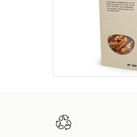
Rotbuschtee