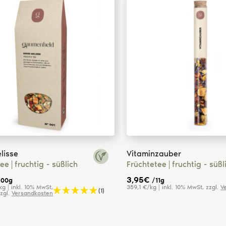
lisse
Vitaminzauber
tee
fruchtig - süßlich
Früchtetee
fruchtig - süßl
3,95
€
100g
/11g
g | inkl. 10% MwSt,
359,1 €/kg | inkl. 10% MwSt, zzgl.
V
(1)
zgl.
Versandkosten