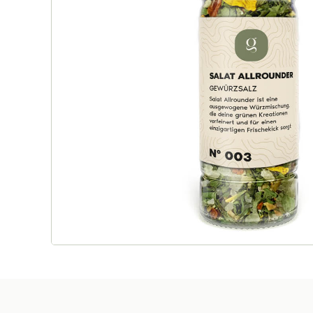
Rotbuschtee