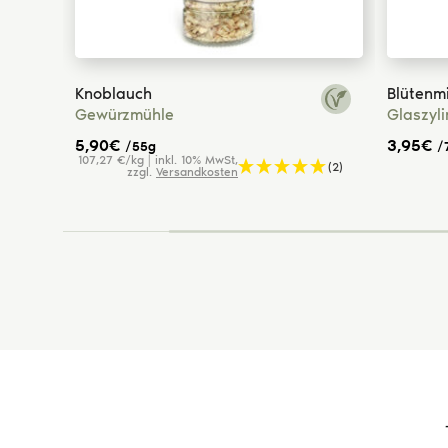
Knoblauch
Blütenm
Gewürzmühle
Glaszyl
5,90
€
3,95
€
/55g
/
107,27 €/kg | inkl. 10% MwSt,
(2)
(2)
zzgl.
Versandkosten
New content loaded