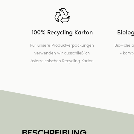
100% Recycling Karton
Biolo
Für unsere Produktverpackungen
Bio-Folie
verwenden wir ausschließlich
– kompo
österreichischen Recycling-Karton
BESCHREIBUNG