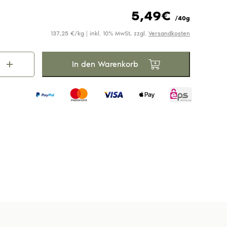
Unsere Dips & Pestos
Unsere Gewürze
Unsere Tees
5,49
€
/40g
137,25 €/kg | inkl. 10% MwSt, zzgl.
Versandkosten
In den Warenkorb