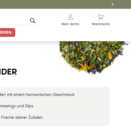
Mein Konto
Warenkorb
IDEEN
NDER
anten mit einem harmonischen Geschmack
Dressings und Dips
e Frische deiner Zutaten
Gewürze