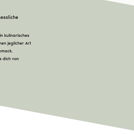
essliche
n kulinarisches
nen jeglicher Art
chmack.
e dich von