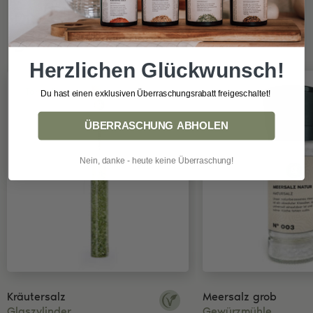
Diese Produkte könnten dir auch
gefallen:
Herzlichen Glückwunsch!
Topseller
Du hast einen exklusiven Überraschungsrabatt freigeschaltet!
ÜBERRASCHUNG ABHOLEN
Nein, danke - heute keine Überraschung!
Kräutersalz
Meersalz grob
Glaszylinder
Gewürzmühle