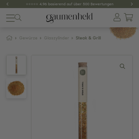
⭐️⭐️⭐️⭐️⭐️ 4,96 basierend auf über 500 Bewertungen
Produkte
Gewürze
Glaszylinder
Steak & Grill
About
Gewürze
Tee
Dips & Pestos
Zubehör
SPAR-SETS
GESCHENKIDEEN