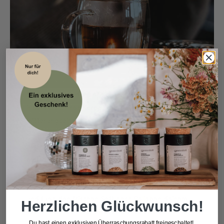
Schwinge dich daher fit durch die kalte Jahreszeit,
indem du deinen Körper gut gegen
Witterungseinflüsse wappnest.
Gönne dir daher täglich eine Tasse unseres Immun-
Aktiv Tees, der dich unterstützt, fit und gesund zu
bleiben. Gib dazu 2-3 Teelöffel/Tasse in das Teesieb
und schneide feine Ingwer-Stücke hinzu. Für
reichlich Vitamin-C presse eine frische Zitrone aus
und füge den frischen Saft nach Belieben deinem
Herzlichen Glückwunsch!
Tee hinzu. Nach 5-8 Minuten Ziehzeit ist dein
Du hast einen exklusiven Überraschungsrabatt freigeschaltet!