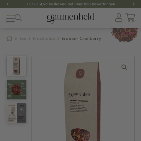
⭐️⭐️⭐️⭐️⭐️ 4,96 basierend auf über 500 Bewertungen
Produkte
Tee
Früchtetee
Erdbeer Cranberry
About
Gewürze
Tee
Dips & Pestos
Zubehör
SPAR-SETS
GESCHENKIDEEN