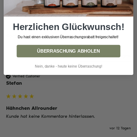
93% rated this product 4-5 stars
Herzlichen Glückwunsch!
Sortieren
Du hast einen exklusiven Überraschungsrabatt freigeschaltet!
ÜBERRASCHUNG ABHOLEN
Produktbewertungen
Nein, danke - heute keine Überraschung!
Verified Customer
Stefan
Hähnchen Allrounder
Kunde hat keine Kommentare hinterlassen.
vor 12 Tagen