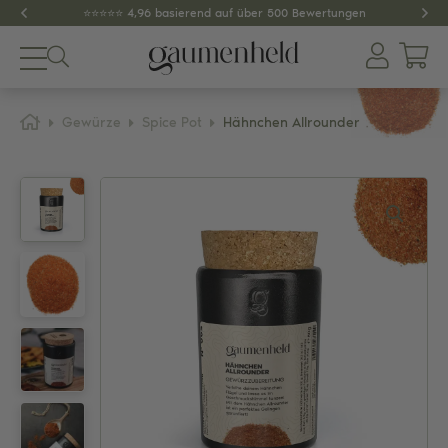
⭐️⭐️⭐️⭐️⭐️ 4,96 basierend auf über 500 Bewertungen
Produkte
Gewürze
Spice Pot
Hähnchen Allrounder
About
Gewürze
Tee
Dips & Pestos
Zubehör
SPAR-SETS
GESCHENKIDEEN