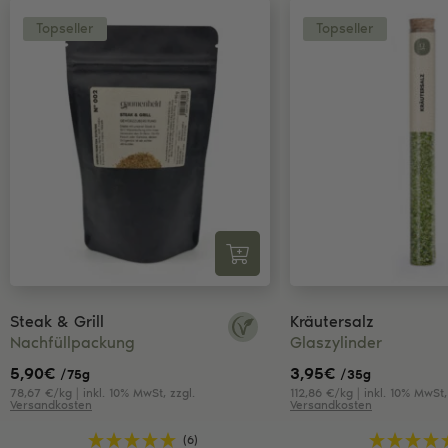
Topseller
Topseller
Steak & Grill
Kräutersalz
Nachfüllpackung
Glaszylinder
5,90
€
3,95
€
/75g
/35g
78,67 €/kg | inkl. 10% MwSt, zzgl.
112,86 €/kg | inkl. 10% MwSt,
Versandkosten
Versandkosten
(6)