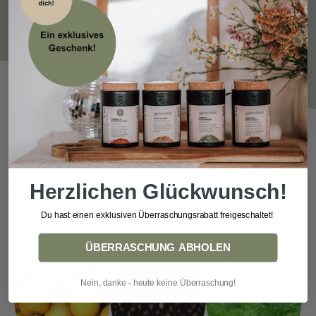
FEINSTE ZUTATEN
Pfeffermischung (schwarzer Pfeffer, grüner Pfeffer, weißer
Herzlichen Glückwunsch!
Pfeffer) (43%), Zitronenschalen (40%), Kurkuma, Petersilie
Du hast einen exklusiven Überraschungsrabatt freigeschaltet!
ÜBERRASCHUNG ABHOLEN
Nein, danke - heute keine Überraschung!