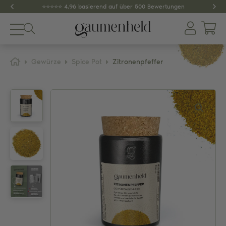
⭐️⭐️⭐️⭐️⭐️ 4,96 basierend auf über 500 Bewertungen
Produkte
Gewürze
Spice Pot
Zitronenpfeffer
About
Gewürze
Tee
Dips & Pestos
Zubehör
SPAR-SETS
GESCHENKIDEEN