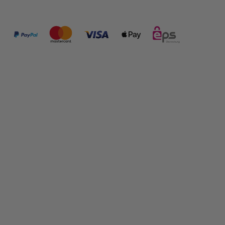
ZAHLUNGSMÖGLICHKEITEN:
FOLGE UNS:
SHOP INFORMATIONEN
RECHTLICHES
PRODUKTE IM SHOP