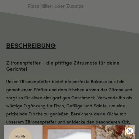
Rieselhillfen oder Zusätze
BESCHREIBUNG
Zitronenpfeffer – die pfiffige Zitrusnote für deine
Gerichte!
Unser Zitronenpfeffer bietet die perfekte Balance aus fein
gemahlenem Pfeffer und dem frischen Aroma der Zitrone und
sorgt so für einen einzigartigen Geschmack. Verwende ihn als
würzige Ergänzung für Fisch, Geflügel und Salate, um eine
prickelnde Frische zu genießen. Bereichere deine Küche mit
unserem Zitronenpfeffer und entdecke den besonderen Kick,
den er deinen kulinarischen Kreationen verleiht.